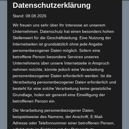
Datenschutzerklärung
Startseite
»
Motor Blog
»
Vespa PX 125 Komplettaufbau
Stand: 08.08.2026
Wir freuen uns sehr über Ihr Interesse an unserem
Unternehmen. Datenschutz hat einen besonders hohen
Stellenwert für die Geschäftsleitung. Eine Nutzung der
Internetseiten ist grundsätzlich ohne jede Angabe
personenbezogener Daten möglich. Sofern eine
betroffene Person besondere Services unseres
Unternehmens über unsere Internetseite in Anspruch
Vespa PX 125 Komplettaufbau
nehmen möchte, könnte jedoch eine Verarbeitung
Veröffentlicht am
20. März 2023
von
flyingclassics
personenbezogener Daten erforderlich werden. Ist die
Verarbeitung personenbezogener Daten erforderlich und
Project completed! Vespa PX 125 Komplettaufbau und
besteht für eine solche Verarbeitung keine gesetzliche
Lackierung in Wunschfarbe.
Grundlage, holen wir generell eine Einwilligung der
betroffenen Person ein.
Die Verarbeitung personenbezogener Daten,
beispielsweise des Namens, der Anschrift, E-Mail-
Adresse oder Telefonnummer einer betroffenen Person,