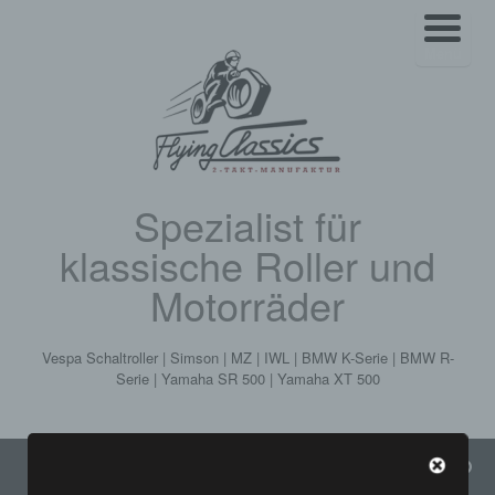
Menü
Spezialist für
klassische Roller und
Motorräder
Vespa Schaltroller | Simson | MZ | IWL | BMW K-Serie | BMW R-
Serie | Yamaha SR 500 | Yamaha XT 500
Menü