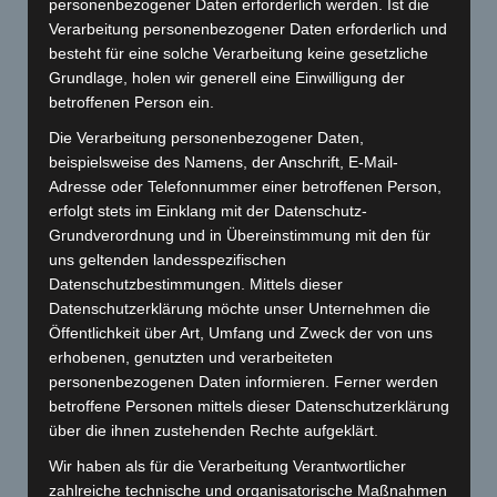
personenbezogener Daten erforderlich werden. Ist die
Verarbeitung personenbezogener Daten erforderlich und
besteht für eine solche Verarbeitung keine gesetzliche
Grundlage, holen wir generell eine Einwilligung der
betroffenen Person ein.
Die Verarbeitung personenbezogener Daten,
beispielsweise des Namens, der Anschrift, E-Mail-
Adresse oder Telefonnummer einer betroffenen Person,
erfolgt stets im Einklang mit der Datenschutz-
Grundverordnung und in Übereinstimmung mit den für
uns geltenden landesspezifischen
Datenschutzbestimmungen. Mittels dieser
Komplettrestauration Vespa V50 Special
Datenschutzerklärung möchte unser Unternehmen die
Komplettrestauration: zerlegen, sandstrahlen, pulvern, lackieren
Öffentlichkeit über Art, Umfang und Zweck der von uns
Motorrevision, Umrüstung 12 Volt Elektronikzündung Rennzylinder
75ccm
erhobenen, genutzten und verarbeiteten
personenbezogenen Daten informieren. Ferner werden
betroffene Personen mittels dieser Datenschutzerklärung
über die ihnen zustehenden Rechte aufgeklärt.
Wir haben als für die Verarbeitung Verantwortlicher
zahlreiche technische und organisatorische Maßnahmen