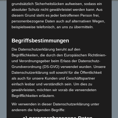
grundsätzlich Sicherheitslücken aufweisen, sodass ein
absoluter Schutz nicht gewährleistet werden kann. Aus
diesem Grund steht es jeder betroffenen Person frei,
personenbezogene Daten auch auf alternativen Wegen,
beispielsweise telefonisch, an uns zu übermitteln.
Wartung, Service
Begriffsbestimmungen
Wir führen alle notwendigen Wartung und Serviceleistungen an
Die Datenschutzerklärung beruht auf den
Deinem Motorrad nach den zeitlichen und inhaltlichen Vorgaben
Begrifflichkeiten, die durch den Europäischen Richtlinien-
des Herstellers durch. Unsere Abrechnung ist stets transparent.
und Verordnungsgeber beim Erlass der Datenschutz-
Du erhältst nach Abschluss der Reparatur eine Rechnung in der
Grundverordnung (DS-GVO) verwendet wurden. Unsere
detailliert alle Arbeiten mit Arbeitszeiten, sowie sämtliche
Reparaturteile mit Einzelpreisen ausgewiesen werden.
Datenschutzerklärung soll sowohl für die Öffentlichkeit
als auch für unsere Kunden und Geschäftspartner
einfach lesbar und verständlich sein. Um dies zu
gewährleisten, möchten wir vorab die verwendeten
Begrifflichkeiten erläutern.
Wir verwenden in dieser Datenschutzerklärung unter
Diagnose
anderem die folgenden Begriffe:
Mit unserem modernsten Profi-Diagnosetestgerät führen wir