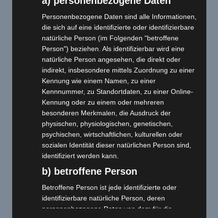
a) personenbezogene Daten
schnell und unkompliziert (auch für andere Modelle) eine
Fehleranalyse an Deinem Motorrad durch. Diese Analyse kann
Personenbezogene Daten sind alle Informationen,
helfen, den Fehler zu lokalisieren und ggf. auch direkt zu
die sich auf eine identifizierte oder identifizierbare
beheben.
natürliche Person (im Folgenden "betroffene
Person") beziehen. Als identifizierbar wird eine
natürliche Person angesehen, die direkt oder
indirekt, insbesondere mittels Zuordnung zu einer
Kennung wie einem Namen, zu einer
Spezialwerkzeug
Kennnummer, zu Standortdaten, zu einer Online-
Kennung oder zu einem oder mehreren
Häufig sind Arbeiten am Motorrad nur mit Spezialwerkzeugen zu
besonderen Merkmalen, die Ausdruck der
erledigen. Wir verfügen über diese Werkzeuge und die
physischen, physiologischen, genetischen,
erforderlichen Kompetenzen, um die notwendigen Arbeiten am
psychischen, wirtschaftlichen, kulturellen oder
Motorrad qualifiziert durchzuführen.
sozialen Identität dieser natürlichen Person sind,
identifiziert werden kann.
b) betroffene Person
Betroffene Person ist jede identifizierte oder
Reparaturen
identifizierbare natürliche Person, deren
personenbezogene Daten von dem für die
Alle notwendigen Reparaturen -Motor – Getriebe – Hinterachse –