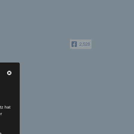
2,528
tz hat
er
e