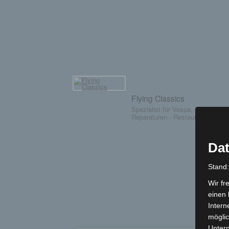
Flying Classics
Spezialist für Vespa, Simson, 
Reparaturen - Restaurationen - T
Dat
Stand
Wir fr
einen 
Intern
möglic
Unter