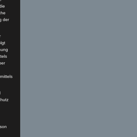
die
che
g der
r
lgt
mung
tels
ber
mittels
d
chutz
rson