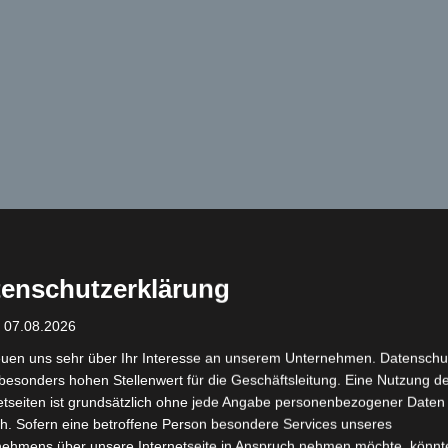
und MZ, Yamaha und BMW Klassikern
uning
enschutzerklärung
Flying Classics
: 07.08.2026
2 months ago
euen uns sehr über Ihr Interesse an unserem Unternehmen. Datenschu
Verkauf im Kundenauftrag: Vespa P200E
besonders hohen Stellenwert für die Geschäftsleitung. Eine Nutzung d
3.800 Euro
etseiten ist grundsätzlich ohne jede Angabe personenbezogener Daten
h. Sofern eine betroffene Person besondere Services unseres
Vespa P200E TÜV neu Top
nehmens über unsere Internetseite in Anspruch nehmen möchte, könnt