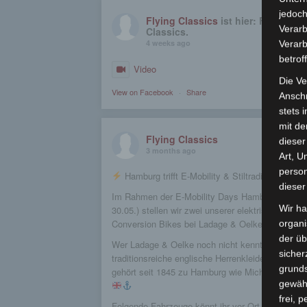
jedoch
Flying Classics
ist hier: Flying
Verarb
Classics.
4 weeks ago
Verarb
betrof
Video
Die Ve
View on Facebook
·
Share
Anschr
stets 
mit de
Flying Classics
dieser
3 months ago
Art, U
person
Hamburg trifft E-Mobility & Stiltradition
dieser
Im Rahmen der E-Mobility Days Hamburg (23.–
Wir ha
30.05.) stellen wir zwei unserer elektrischen
Conversion Bikes bei Ladage & Oelke aus.
organ
der üb
Wer Ladage & Oelke noch nicht kennt: Das
sicher
traditionsreiche englische Herrenkleidermagazin
grunds
gehört seit 1845 zu Hamburg wie Michel & Elbe.
gewähr
frei, 
Folgende Fahrzeuge könnt ihr vor Ort erleben: