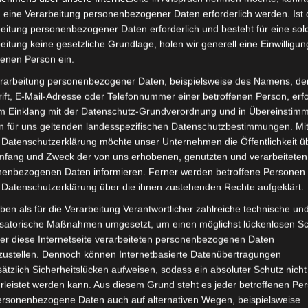
www.kleinanzeigen.de
 eine Verarbeitung personenbezogener Daten erforderlich werden. Ist 
Wir verkaufen im Kundenauftrag eine Vespa
eitung personenbezogener Daten erforderlich und besteht für eine sol
P200 mit schöner Patina. Der Roller ist seit
2021 bei uns...,Vespa P200E TÜV neu Top in
eitung keine gesetzliche Grundlage, holen wir generell eine Einwilligun
Hamburg - Hamburg Bahrenfeld
fenen Person ein.
rarbeitung personenbezogener Daten, beispielsweise des Namens, de
View on Facebook
·
Share
ift, E-Mail-Adresse oder Telefonnummer einer betroffenen Person, erfo
im Einklang mit der Datenschutz-Grundverordnung und in Übereinstim
n für uns geltenden landesspezifischen Datenschutzbestimmungen. Mit
 Datenschutzerklärung möchte unser Unternehmen die Öffentlichkeit ü
mfang und Zweck der von uns erhobenen, genutzten und verarbeiteten
enbezogenen Daten informieren. Ferner werden betroffene Personen 
 Datenschutzerklärung über die ihnen zustehenden Rechte aufgeklärt.
ben als für die Verarbeitung Verantwortlicher zahlreiche technische un
isatorische Maßnahmen umgesetzt, um einen möglichst lückenlosen S
er diese Internetseite verarbeiteten personenbezogenen Daten
zustellen. Dennoch können Internetbasierte Datenübertragungen
ätzlich Sicherheitslücken aufweisen, sodass ein absoluter Schutz nicht
leistet werden kann. Aus diesem Grund steht es jeder betroffenen Pe
personenbezogene Daten auch auf alternativen Wegen, beispielsweise