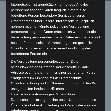
Internetseiten ist grundsätzlich ohne jede Angabe
Startseite
»
Motor Blog
»
Komplettrestauration Vespa V50
personenbezogener Daten möglich. Sofern eine
Special
betroffene Person besondere Services unseres
Unternehmens über unsere Internetseite in Anspruch
nehmen möchte, könnte jedoch eine Verarbeitung
personenbezogener Daten erforderlich werden. Ist die
Verarbeitung personenbezogener Daten erforderlich und
besteht für eine solche Verarbeitung keine gesetzliche
Grundlage, holen wir generell eine Einwilligung der
betroffenen Person ein.
Die Verarbeitung personenbezogener Daten,
Komplettrestauration Vespa V50 Special
beispielsweise des Namens, der Anschrift, E-Mail-
Veröffentlicht am
24. Oktober 2024
von
flyingclassics
Adresse oder Telefonnummer einer betroffenen Person,
erfolgt stets im Einklang mit der Datenschutz-
Komplettrestauration:
Grundverordnung und in Übereinstimmung mit den für
zerlegen, sandstrahlen, pulvern, lackieren
uns geltenden landesspezifischen
Motorrevision, Umrüstung 12 Volt Elektronikzündung
Datenschutzbestimmungen. Mittels dieser
Rennzylinder 75ccm
Datenschutzerklärung möchte unser Unternehmen die
Öffentlichkeit über Art, Umfang und Zweck der von uns
erhobenen, genutzten und verarbeiteten