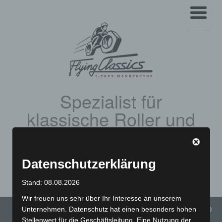
Menü
Spezialist für
klassische Roller und
Motorräder
Vespa Schaltroller | Simson | MZ | IWL | BMW K-Serie | BMW R-
Datenschutzerklärung
Serie | Yamaha SR 500 | Yamaha XT 500
Stand: 08.08.2026
Wir freuen uns sehr über Ihr Interesse an unserem
Menü
Unternehmen. Datenschutz hat einen besonders hohen
Stellenwert für die Geschäftsleitung. Eine Nutzung der