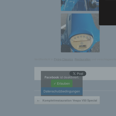
einfac
die ve
Wir ve
Begrif
Veröffentlicht in
Flying Classics
,
Restauration
und verschlagworte
Facebook
ist deaktiviert.
✓ Erlauben
Datenschutzbedingungen
Beitragsnavigation
←
Komplettrestauration Vespa V50 Special