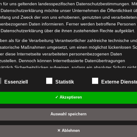
n für uns geltenden landesspezifischen Datenschutzbestimmungen. Mit
 Datenschutzerklärung möchte unser Unternehmen die Öffentlichkeit ü
mfang und Zweck der von uns erhobenen, genutzten und verarbeiteten
enbezogenen Daten informieren. Ferner werden betroffene Personen 
 Datenschutzerklärung über die ihnen zustehenden Rechte aufgeklärt.
ben als für die Verarbeitung Verantwortlicher zahlreiche technische un
isatorische Maßnahmen umgesetzt, um einen möglichst lückenlosen S
er diese Internetseite verarbeiteten personenbezogenen Daten
zustellen. Dennoch können Internetbasierte Datenübertragungen
ätzlich Sicherheitslücken aufweisen, sodass ein absoluter Schutz nicht
leistet werden kann. Aus diesem Grund steht es jeder betroffenen Pe
personenbezogene Daten auch auf alternativen Wegen, beispielsweise
Essenziell
Statistik
Externe Dienst
nisch, an uns zu übermitteln.
✓ Akzeptieren
riffsbestimmungen
tenschutzerklärung beruht auf den Begrifflichkeiten, die durch den
Auswahl speichern
ischen Richtlinien- und Verordnungsgeber beim Erlass der Datenschut
verordnung (DS-GVO) verwendet wurden. Unsere Datenschutzerklärun
✕ Ablehnen
 für die Öffentlichkeit als auch für unsere Kunden und Geschäftspartne