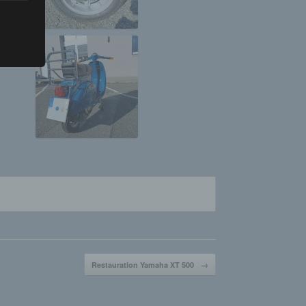
 vorab
Person
u einer
 zu
n,
Restauration Yamaha XT 500
→