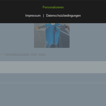
h lesbar und verständlich sein. Um dies zu gewährleisten, möchten wir
Personalisieren
rwendeten Begrifflichkeiten erläutern.
rwenden in dieser Datenschutzerklärung unter anderem die folgenden
Impressum
|
Datenschutzbedingungen
fe:
a) personenbezogene Daten
Personenbezogene Daten sind alle Informationen, die sich auf eine
identifizierte oder identifizierbare natürliche Person (im Folgenden
"betroffene Person") beziehen. Als identifizierbar wird eine natürliche 
angesehen, die direkt oder indirekt, insbesondere mittels Zuordnung z
t mit
Komplettrestauration
,
SS50
,
Vespa
.
Kennung wie einem Namen, zu einer Kennnummer, zu Standortdaten,
einer Online-Kennung oder zu einem oder mehreren besonderen
Merkmalen, die Ausdruck der physischen, physiologischen, genetische
psychischen, wirtschaftlichen, kulturellen oder sozialen Identität dieser
natürlichen Person sind, identifiziert werden kann.
b) betroffene Person
Betroffene Person ist jede identifizierte oder identifizierbare natürliche
Person, deren personenbezogene Daten von dem für die Verarbeitung
Verantwortlichen verarbeitet werden.