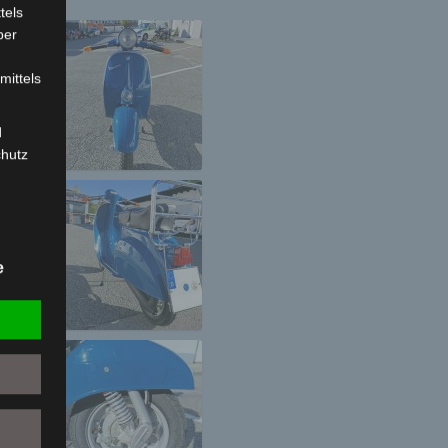
tels
ber
mittels
d
chutz
rson
e
z-
g soll
r