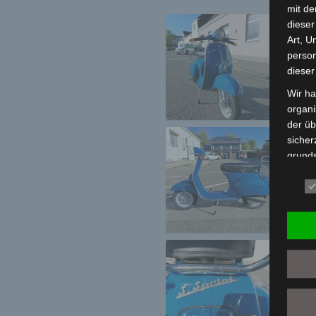
mit de
dieser
Art, U
person
dieser
Wir ha
organ
der üb
sicher
grunds
gewähr
frei, 
telefo
Beg
Die Da
Europä
Grund
sowohl