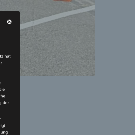
tz hat
er
e
die
che
g der
r
lgt
mung