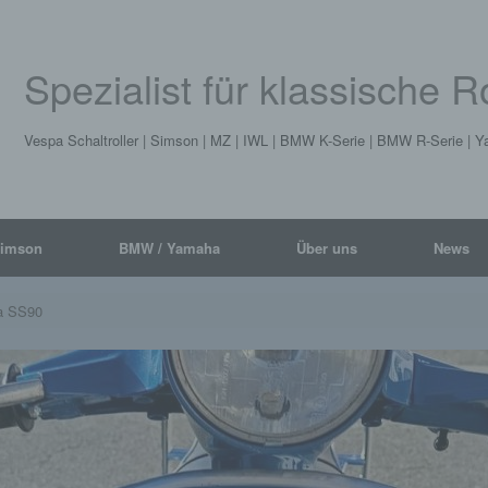
Spezialist für klassische 
Vespa Schaltroller | Simson | MZ | IWL | BMW K-Serie | BMW R-Serie |
Simson
BMW / Yamaha
Über uns
News
pa SS90