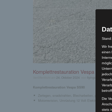
Dat
Stand
Wir fr
einen 
Intern
möglic
Unter
Komplettrestauration Vespa SS90
jedoch
Veröffentlicht am
24. Oktober 2024
von
flyingclassics
Verarb
Verarb
Komplettrestauration Vespa SS90
betrof
Zerlegen, snadstrahlen, Blecharbeiten, pulvern, lac
Die Ve
Motorrevision, Umrüstung 12 Volt Elektronikzün
Anschr
stets 