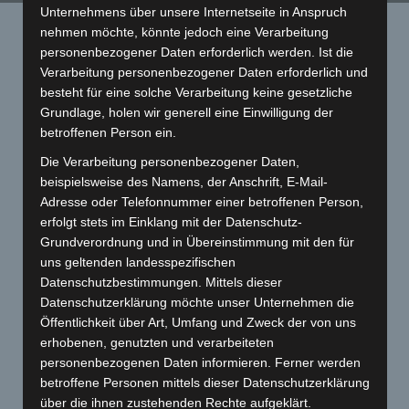
Unternehmens über unsere Internetseite in Anspruch
Startseite
»
Motor Blog
»
Restauration Yamaha XT 500
nehmen möchte, könnte jedoch eine Verarbeitung
personenbezogener Daten erforderlich werden. Ist die
Verarbeitung personenbezogener Daten erforderlich und
besteht für eine solche Verarbeitung keine gesetzliche
Grundlage, holen wir generell eine Einwilligung der
betroffenen Person ein.
Die Verarbeitung personenbezogener Daten,
beispielsweise des Namens, der Anschrift, E-Mail-
Adresse oder Telefonnummer einer betroffenen Person,
Restauration Yamaha XT 500
erfolgt stets im Einklang mit der Datenschutz-
Veröffentlicht am
24. Oktober 2024
von
flyingclassics
Grundverordnung und in Übereinstimmung mit den für
uns geltenden landesspezifischen
Restauration Yamaha XT 500
Datenschutzbestimmungen. Mittels dieser
Datenschutzerklärung möchte unser Unternehmen die
Öffentlichkeit über Art, Umfang und Zweck der von uns
erhobenen, genutzten und verarbeiteten
personenbezogenen Daten informieren. Ferner werden
betroffene Personen mittels dieser Datenschutzerklärung
über die ihnen zustehenden Rechte aufgeklärt.