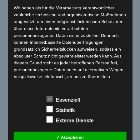
Wir haben als für die Verarbeitung Verantwortlicher
zahlreiche technische und organisatorische Maßnahmen
umgesetzt, um einen möglichst lückenlosen Schutz der
über diese Internetseite verarbeiteten
personenbezogenen Daten sicherzustellen. Dennoch
können Internetbasierte Datenübertragungen
grundsätzlich Sicherheitslücken aufweisen, sodass ein
absoluter Schutz nicht gewährleistet werden kann. Aus
diesem Grund steht es jeder betroffenen Person frei,
personenbezogene Daten auch auf alternativen Wegen,
beispielsweise telefonisch, an uns zu übermitteln.
Begriffsbestimmungen
Veröffentlicht in
Restauration
und verschlagwortet mit
Essenziell
Restauration
,
XT500
,
Yamaha
.
Die Datenschutzerklärung beruht auf den
Begrifflichkeiten, die durch den Europäischen Richtlinien-
Statistik
und Verordnungsgeber beim Erlass der Datenschutz-
Externe Dienste
Facebook
ist deaktiviert.
Grundverordnung (DS-GVO) verwendet wurden. Unsere
✓ Erlauben
Datenschutzerklärung soll sowohl für die Öffentlichkeit
✓ Akzeptieren
als auch für unsere Kunden und Geschäftspartner