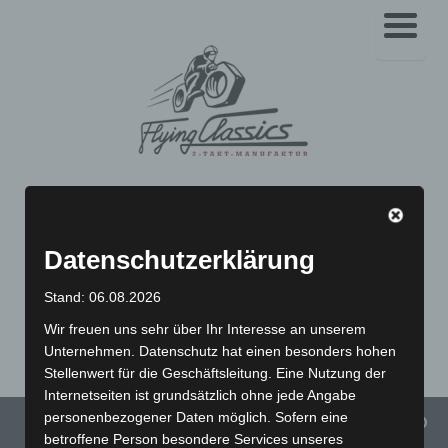
Menü
Spezialist für
klassische Roller und
Datenschutzerklärung
Motorräder
Stand: 06.08.2026
Vespa Schaltroller | Simson | MZ | IWL | BMW K-Serie | BMW R-
Wir freuen uns sehr über Ihr Interesse an unserem
Serie | Yamaha SR 500 | Yamaha XT 500
Unternehmen. Datenschutz hat einen besonders hohen
Stellenwert für die Geschäftsleitung. Eine Nutzung der
Internetseiten ist grundsätzlich ohne jede Angabe
personenbezogener Daten möglich. Sofern eine
Menü
betroffene Person besondere Services unseres