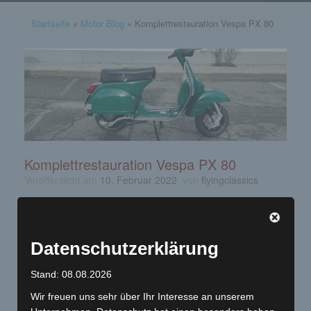
Startseite
»
Motor Blog
»
Komplettrestauration Vespa PX 80
Komplettrestauration Vespa PX 80
Veröffentlicht am
10. Februar 2022
von
flyingclassics
durchgeführte Hauptarbeiten:
Komplettzerlegung
Sandstrahlen
Datenschutzerklärung
Schweißarbeiten (Trittbrett, Tunnel,
Kleinreparaturen)
Stand: 08.08.2026
Lackierung
Wir freuen uns sehr über Ihr Interesse an unserem
Motorrevision