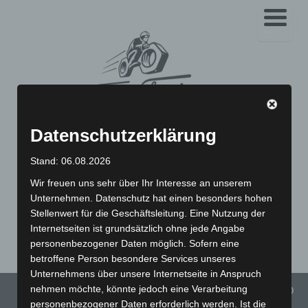
Menü
Spezialist für
Datenschutzerklärung
klassische Roller und
Stand: 06.08.2026
Motorräder
Wir freuen uns sehr über Ihr Interesse an unserem
Unternehmen. Datenschutz hat einen besonders hohen
Stellenwert für die Geschäftsleitung. Eine Nutzung der
Vespa Schaltroller | Simson | MZ | IWL | BMW K-Serie | BMW R-
Internetseiten ist grundsätzlich ohne jede Angabe
Serie | Yamaha SR 500 | Yamaha XT 500
personenbezogener Daten möglich. Sofern eine
betroffene Person besondere Services unseres
Unternehmens über unsere Internetseite in Anspruch
nehmen möchte, könnte jedoch eine Verarbeitung
Menü
personenbezogener Daten erforderlich werden. Ist die