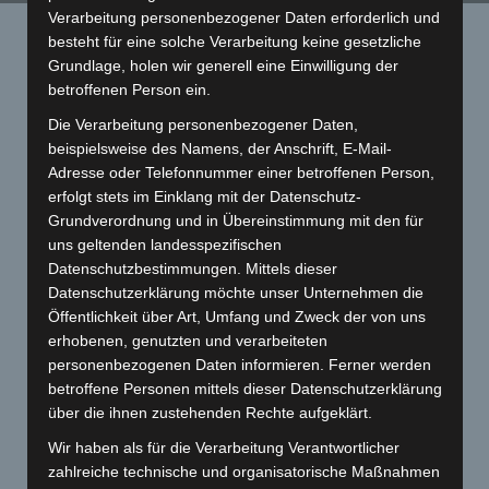
Verarbeitung personenbezogener Daten erforderlich und
Startseite
»
Motor Blog
»
V50 N Erstserie Komplettaufbau
besteht für eine solche Verarbeitung keine gesetzliche
Grundlage, holen wir generell eine Einwilligung der
betroffenen Person ein.
Die Verarbeitung personenbezogener Daten,
beispielsweise des Namens, der Anschrift, E-Mail-
Adresse oder Telefonnummer einer betroffenen Person,
erfolgt stets im Einklang mit der Datenschutz-
Grundverordnung und in Übereinstimmung mit den für
uns geltenden landesspezifischen
V50 N Erstserie Komplettaufbau
Datenschutzbestimmungen. Mittels dieser
Veröffentlicht am
14. September 2020
von
flyingclassics
Datenschutzerklärung möchte unser Unternehmen die
Öffentlichkeit über Art, Umfang und Zweck der von uns
Vespa V50 Erstserie Komplettaufbau
erhobenen, genutzten und verarbeiteten
personenbezogenen Daten informieren. Ferner werden
V50 Erstserie-Projekt inkl Tuning und Baurat
betroffene Personen mittels dieser Datenschutzerklärung
über die ihnen zustehenden Rechte aufgeklärt.
Wir haben als für die Verarbeitung Verantwortlicher
Veröffentlicht in
Allgemein
,
Wir sind stolz auf unsere Arbeiten
.
zahlreiche technische und organisatorische Maßnahmen