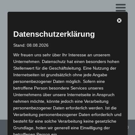
Menü
Datenschutzerklärung
Stand: 08.08.2026
Wir freuen uns sehr über Ihr Interesse an unserem
Spezialist für
Unternehmen. Datenschutz hat einen besonders hohen
klassische Roller und
Stellenwert für die Geschäftsleitung. Eine Nutzung der
Internetseiten ist grundsätzlich ohne jede Angabe
Motorräder
personenbezogener Daten möglich. Sofern eine
betroffene Person besondere Services unseres
Unternehmens über unsere Internetseite in Anspruch
Vespa Schaltroller | Simson | MZ | IWL | BMW K-Serie | BMW R-
nehmen möchte, könnte jedoch eine Verarbeitung
Serie | Yamaha SR 500 | Yamaha XT 500
personenbezogener Daten erforderlich werden. Ist die
Verarbeitung personenbezogener Daten erforderlich und
besteht für eine solche Verarbeitung keine gesetzliche
Menü
Grundlage, holen wir generell eine Einwilligung der
betroffenen Person ein.