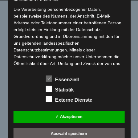
Die Verarbeitung personenbezogener Daten,
Startseite
»
Kundenprojekt
beispielsweise des Namens, der Anschrift, E-Mail-
Tag Archives:
Kundenprojekt
Adresse oder Telefonnummer einer betroffenen Person,
erfolgt stets im Einklang mit der Datenschutz-
Grundverordnung und in Übereinstimmung mit den für
uns geltenden landesspezifischen
Datenschutzbestimmungen. Mittels dieser
Datenschutzerklärung möchte unser Unternehmen die
Öffentlichkeit über Art, Umfang und Zweck der von uns
erhobenen, genutzten und verarbeiteten
personenbezogenen Daten informieren. Ferner werden
Essenziell
betroffene Personen mittels dieser Datenschutzerklärung
Statistik
über die ihnen zustehenden Rechte aufgeklärt.
Externe Dienste
Wir haben als für die Verarbeitung Verantwortlicher
zahlreiche technische und organisatorische Maßnahmen
umgesetzt, um einen möglichst lückenlosen Schutz der
Komplettaufbau PX 200
✓ Akzeptieren
über diese Internetseite verarbeiteten
Komplettaufbau Vespa PX 200: Gabelkürzung, Sandstrahlarbeiten,
Lackierung, Seitenhaubenverbreiterung, eingelassene Blinker hinten,
personenbezogenen Daten sicherzustellen. Dennoch
Lenkkopfabdeckung ohne Spiegellöcher, Anpassung Lenker für
Auswahl speichern
können Internetbasierte Datenübertragungen
vollhydraulische Bremse vorne, Speedgriff Alu, Gazzini COB LED